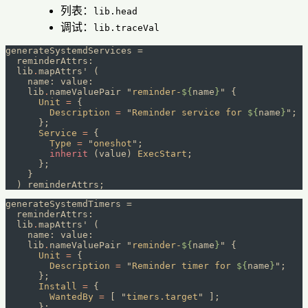
列表：
lib.head
调试：
lib.traceVal
generateSystemdServices =
  reminderAttrs:
  lib
.
mapAttrs' (
    name: value:
    lib
.
nameValuePair 
"
reminder-
${
name
}
"
 {
      Unit
 =
 {
        Description
 =
 "
Reminder service for 
${
name
}
"
;
      };
      Service
 =
 {
        Type
 =
 "
oneshot
"
;
        inherit
 (value) 
ExecStart
;
      };
    }
  ) reminderAttrs;
generateSystemdTimers =
  reminderAttrs:
  lib
.
mapAttrs' (
    name: value:
    lib
.
nameValuePair 
"
reminder-
${
name
}
"
 {
      Unit
 =
 {
        Description
 =
 "
Reminder timer for 
${
name
}
"
;
      };
      Install
 =
 {
        WantedBy
 =
 [ 
"
timers.target
"
 ];
      };