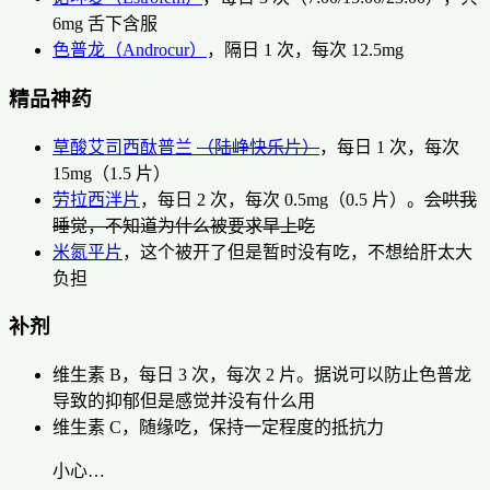
6mg 舌下含服
色普龙（Androcur）
，隔日 1 次，每次 12.5mg
精品神药
草酸艾司西酞普兰
（陆峥快乐片）
，每日 1 次，每次
15mg（1.5 片）
劳拉西泮片
，每日 2 次，每次 0.5mg（0.5 片）。
会哄我
睡觉，不知道为什么被要求早上吃
米氮平片
，这个被开了但是暂时没有吃，不想给肝太大
负担
补剂
维生素 B，每日 3 次，每次 2 片。据说可以防止色普龙
导致的抑郁但是感觉并没有什么用
维生素 C，随缘吃，保持一定程度的抵抗力
小心…