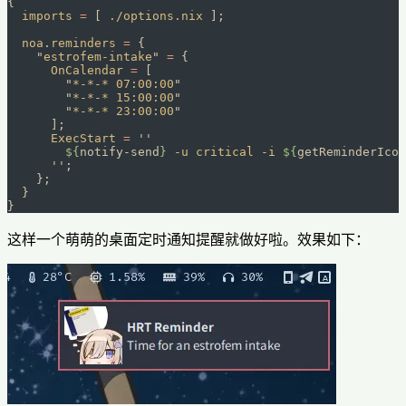
{
  imports
 =
 [ 
./options.nix
 ];
  noa
.
reminders
 =
 {
    "
estrofem-intake
"
 =
 {
      OnCalendar
 =
 [
        "
*-*-* 07:00:00
"
        "
*-*-* 15:00:00
"
        "
*-*-* 23:00:00
"
      ];
      ExecStart
 =
 ''
        ${
notify-send
}
 -u critical -i 
${
getReminderIcon
      ''
;
    };
  }
}
这样一个萌萌的桌面定时通知提醒就做好啦。效果如下：