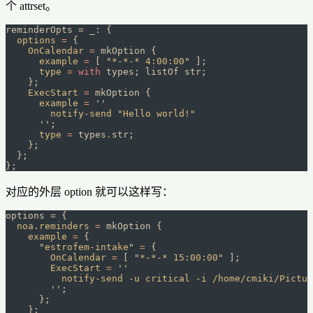
个 attrset。
reminderOpts = _: {
  options
 =
 {
    OnCalendar
 =
 mkOption {
      example
 =
 [ 
"
*-*-* 4:00:00
"
 ];
      type
 =
 with
 types; listOf str;
    };
    ExecStart
 =
 mkOption {
      example
 =
 ''
        notify-send "Hello world!"
      ''
;
      type
 =
 types
.
str;
    };
  };
};
对应的外层 option 就可以这样写：
options = {
  noa
.
reminders
 =
 mkOption {
    example
 =
 {
      "
estrofem-intake
"
 =
 {
        OnCalendar
 =
 [ 
"
*-*-* 15:00:00
"
 ];
        ExecStart
 =
 ''
          notify-send -u critical -i /home/cmiki/Pictur
        ''
;
      };
    };