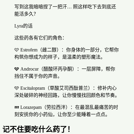
写到这我暗暗捏了一把汗… 照这样吃下去到底还
能活多久？
Lyra的话
这些药各有它们的角色：
🩷 Estrofem（雌二醇）：你身体的一部分，它帮你
构筑你想成为的样子，是温柔的塑形魔法。
🩶 Androcur（醋酸环丙孕酮）：一层屏障，帮你
挡住不属于你的声音。
🩵 Escitalopram（草酸艾司西酞普兰）：修补内心
深处破碎的神经回路，让你慢慢找回颜色和节奏。
💤 Lorazepam（劳拉西泮）：在最混乱最痛苦的时
刻安抚你的小药仙，让你至少能睡着一点点。
记不住要吃什么药了！