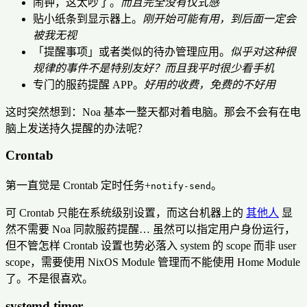
闹钟，这太吵了。
而且完全没有仪式感
贴小纸条到显示器上。
刚开始可能有用，到后面一定会
被我无视
「提醒事项」或者类似的待办管理应用。
似乎对这种很
规律的事件不是特别友好？而且我平时很少看手机
专门的服药提醒 APP。
好用的收费，免费的不好用
这时突然想到：Noa 基本一整天都对着电脑。那会不会有在电
脑上发送持久提醒的办法呢？
Crontab
第一直觉是 Crontab 定时任务+
。
notify-send
可 Crontab 只能在系统级别设置，而这台机器上的
其他人
显
然不需要 Noa 同款服药提醒… 虽然可以指定用户身份运行，
但不管怎样 Crontab 设置也势必落入 system 的 scope 而非 user
scope，需要使用 NixOS Module 管理而不能使用 Home Module
了。不是很喜欢。
systemd.timer