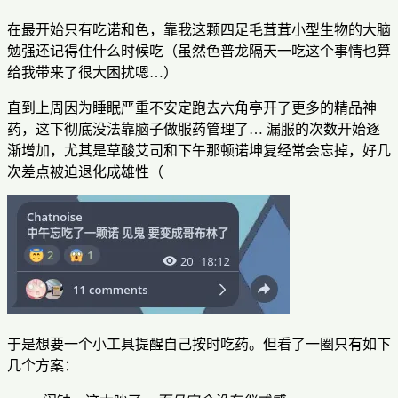
在最开始只有吃诺和色，靠我这颗四足毛茸茸小型生物的大脑
勉强还记得住什么时候吃（虽然色普龙隔天一吃这个事情也算
给我带来了很大困扰嗯…）
直到上周因为睡眠严重不安定跑去六角亭开了更多的精品神
药，这下彻底没法靠脑子做服药管理了… 漏服的次数开始逐
渐增加，尤其是草酸艾司和下午那顿诺坤复经常会忘掉，好几
次差点被迫退化成雄性（
于是想要一个小工具提醒自己按时吃药。但看了一圈只有如下
几个方案：