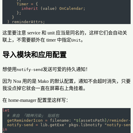
      Timer
 =
 {
        inherit
 (value) 
OnCalendar
;
      };
    }
  ) reminderAttrs;
这里要注意 service 和 unit 应当是同名的，这样它们会自动关
联上，不需要额外在 timer 中指定
。
Unit
导入模块和应用配置
想使用
发送可爱的持久通知！
notify-send
因为 Noa 用的是 Mako 的默认配置，通知不会超时消失，只要
我没点掉它就会一直在屏幕右上角挂着。
在 home-manager 配置里这样写：
let
  # 来自 「精神污染」 贴纸包
  getReminderIcon
 =
 filename: 
"
${
assetsPath
}
/reminder-i
  notify-send
 =
 lib
.
getExe' pkgs
.
libnotify 
"
notify-send
in