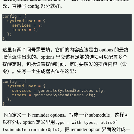
改，直接写 config 部分就好。
config = {
  systemd
.
user
 =
 {
    services
 =
 ?
;
    timers
 =
 ?
;
  };
};
这里有两个问号需要填，它们的内容应该是由 options 的最终
取值派生出来的。options 里应该有足够的选项可以配置多个
提醒定时，包括设置提醒时间、定时要触发的提醒内容（命
令）。先写一个生成器占位在这里：
config = {
  systemd
.
user
 =
 {
    services
 =
 generateSystemdServices cfg;
    timers
 =
 generateSystemdTimers cfg;
  };
};
下面定义一下 reminder options。写成一个 submodule，这样可
以在外层 option 定义里用
type = with types; attrsOf
，把 reminder option 界面设计成一
(submodule reminderOpts)